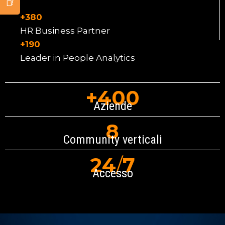
+380
HR Business Partner
+190
Leader in People Analytics
+400
Aziende
8
Community verticali
24
/
7
Accesso