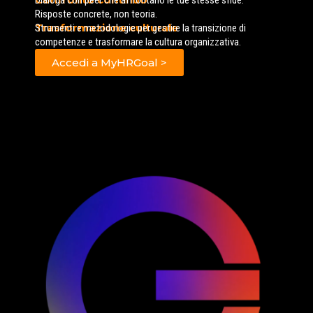
Dialoga con peer che affrontano le tue stesse sfide.
Risposte concrete, non teoria.
Trasformazione culturale
Strumenti e metodologie per gestire la transizione di
competenze e trasformare la cultura organizzativa.
Accedi a MyHRGoal >