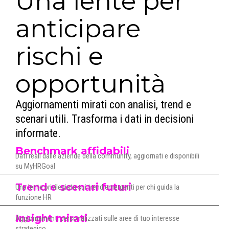
Una lente per
anticipare
rischi e
opportunità
Aggiornamenti mirati con analisi, trend e
scenari utili. Trasforma i dati in decisioni
informate.
Benchmark affidabili
Dati reali dalle aziende della community, aggiornati e disponibili
su MyHRGoal
Trend e scenari futuri
Una lente privilegiata sui trend emergenti per chi guida la
funzione HR
Insight mirati
Aggiornamenti personalizzati sulle aree di tuo interesse
strategico