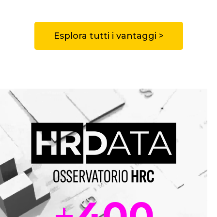
Esplora tutti i vantaggi >
+
400