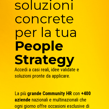
soluzioni
concrete
per la tua
People
Strategy
Accedi a casi reali, idee validate e
soluzioni pronte da applicare.
La
più
grande Community HR
con
+400
aziende
nazionali e multinazionali che
ogni giorno offre occasioni esclusive di