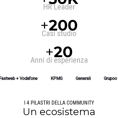
HR Leader
+
200
Casi studio
+
20
Anni di esperienza
afone
KPMG
Generali
Grupoo Hera
Ki
I 4 PILASTRI DELLA COMMUNITY
Un ecosistema