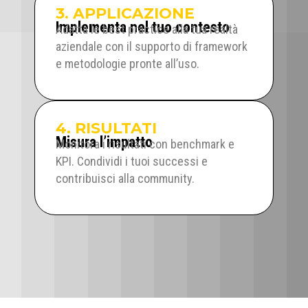
3. APPLICAZIONE
Implementa nel tuo contesto
Adatta le best practice alla tua realtà
aziendale con il supporto di framework
e metodologie pronte all’uso.
4. RISULTATI
Misura l’impatto
Monitora i risultati con benchmark e
KPI. Condividi i tuoi successi e
contribuisci alla community.