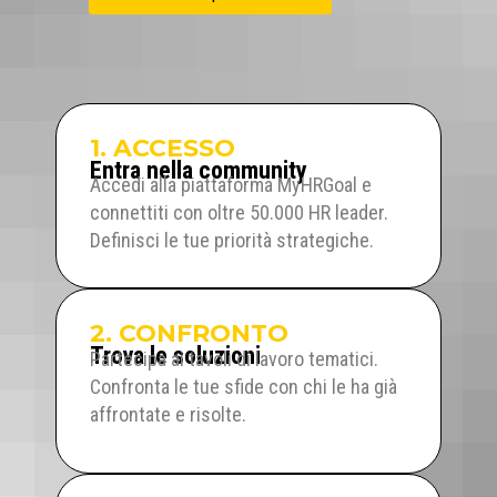
1. ACCESSO
Entra nella community
Accedi alla piattaforma MyHRGoal e
connettiti con oltre 50.000 HR leader.
Definisci le tue priorità strategiche.
2. CONFRONTO
Trova le soluzioni
Partecipa ai tavoli di lavoro tematici.
Confronta le tue sfide con chi le ha già
affrontate e risolte.