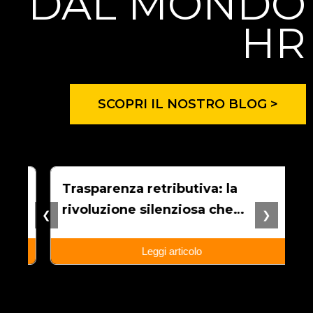
DAL MONDO
HR
SCOPRI IL NOSTRO BLOG >
Trasparenza retributiva: la
D
rivoluzione silenziosa che
r
❮
❯
cambierà il lavoro in Italia
d
Leggi articolo